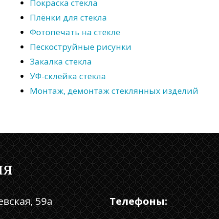
Покраска стекла
Плёнки для стекла
Фотопечать на стекле
Пескоструйные рисунки
Закалка стекла
УФ-склейка стекла
Монтаж, демонтаж стеклянных изделий
ия
евская, 59а
Телефоны: