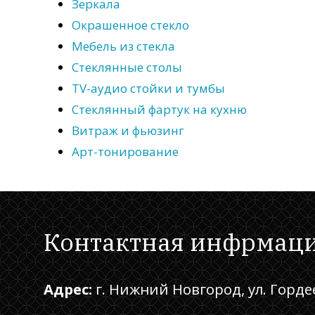
Зеркала
Окрашенное стекло
Мебель из стекла
Стеклянные столы
TV-аудио стойки и тумбы
Стеклянный фартук на кухню
Витраж и фьюзинг
Арт-тонирование
Контактная инфрмац
Адрес:
г. Нижний Новгород, ул. Горде